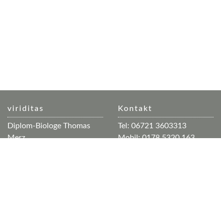
viriditas
Kontakt
Diplom-Biologe Thomas
Tel: 06721 3603313
Merz
Mobil: 0178 5320 163
Geschäftsräume: Dorfplatz
Mail:
mail(at)viriditas.info
3
Web:
www.viriditas.info
Büroadresse: Auf der Trift
20
55413 Weiler
Info