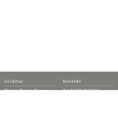
viriditas
Kontakt
Diplom-Biologe Thomas
Tel: 06721 3603313
Merz
Mobil: 0178 5320 163
Geschäftsräume: Dorfplatz
Mail:
mail(at)viriditas.info
3
Web:
www.viriditas.info
Büroadresse: Auf der Trift