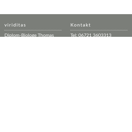
viriditas
Kontakt
Diplom-Biologe Thomas
Tel: 06721 3603313
Merz
Mobil: 0178 5320 163
Geschäftsräume: Dorfplatz
Mail:
mail(at)viriditas.info
3
Web:
www.viriditas.info
Büroadresse: Auf der Trift
20
55413 Weiler
Info
Suche
Impressum
Datenschutzerklärung
Kontakt
viriditas