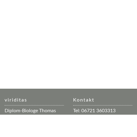
viriditas
Kontakt
Diplom-Biologe Thomas
Tel: 06721 3603313
Merz
Mobil: 0178 5320 163
Geschäftsräume: Dorfplatz
Mail:
mail(at)viriditas.info
3
Web:
www.viriditas.info